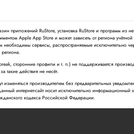
азин приложений RuStore, установка RuStore и программ из н
ментом Apple App Store и может зависеть от региона учётной 
м необходимы сервисы, распространяемые исключительно чере
 региона.
reak, сторонние профили и т. п.) не поддерживается произво
за такие действия не несёт.
гут изменяться производителем без предварительных уведомл
Данный интернет-сайт носит исключительно информационный ха
ажданского кодекса Российской Федерации.