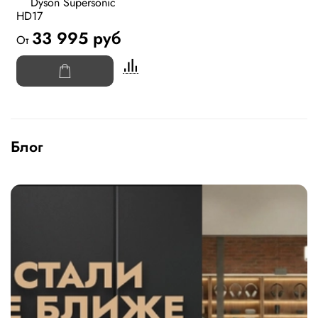
Dyson Supersonic
HD17
33 995 руб
От
Блог