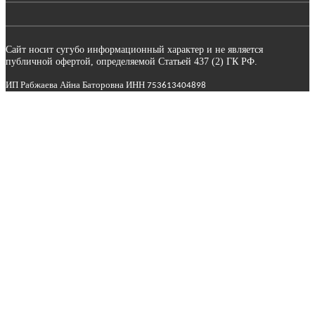
Сайт носит сугубо информационный характер и не является
публичной офертой, определяемой Статьей 437 (2) ГК РФ.
ИП Рабжаева Айна Баторовна ИНН
753613404898