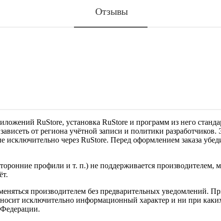
Отзывы
риложений RuStore, установка RuStore и программ из него ста
т зависеть от региона учётной записи и политики разработчиков
 исключительно через RuStore. Перед оформлением заказа убеди
сторонние профили и т. п.) не поддерживается производителем,
ёт.
меняться производителем без предварительных уведомлений. При
 носит исключительно информационный характер и ни при каких
 Федерации.