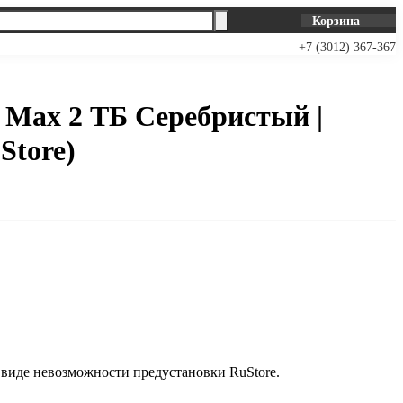
Корзина
+7 (3012) 367-367
o Max 2 ТБ Серебристый |
uStore)
В корзину
в виде невозможности предустановки RuStore.