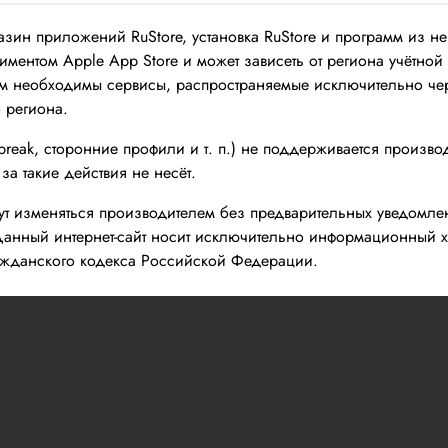
азин приложений RuStore, установка RuStore и программ из н
ментом Apple App Store и может зависеть от региона учётной 
м необходимы сервисы, распространяемые исключительно чере
 региона.
reak, сторонние профили и т. п.) не поддерживается произво
за такие действия не несёт.
гут изменяться производителем без предварительных уведомл
Данный интернет-сайт носит исключительно информационный ха
ажданского кодекса Российской Федерации.