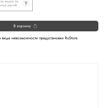
по акции за
ный расчёт
В корзину
 в виде невозможности предустановки RuStore.