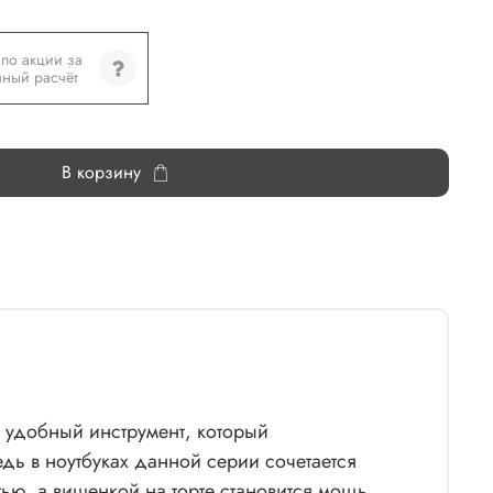
по акции за
ный расчёт
В корзину
ь удобный инструмент, который
дь в ноутбуках данной серии сочетается
ью, а вишенкой на торте становится мощь