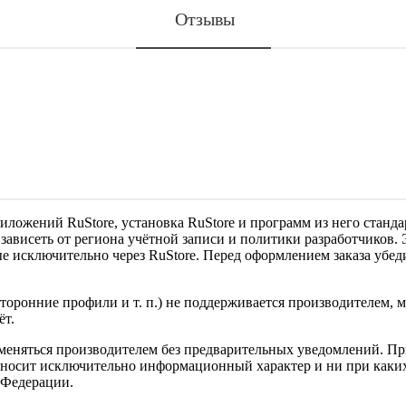
Отзывы
риложений RuStore, установка RuStore и программ из него ста
т зависеть от региона учётной записи и политики разработчиков
 исключительно через RuStore. Перед оформлением заказа убеди
сторонние профили и т. п.) не поддерживается производителем,
ёт.
меняться производителем без предварительных уведомлений. При
 носит исключительно информационный характер и ни при каких
 Федерации.