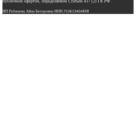
публичной офертой, определяемой Статьей 437 (2) ГК РФ.
ИП Рабжаева Айна Баторовна ИНН
753613404898