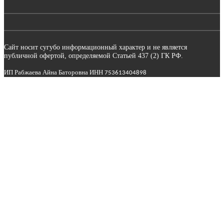
Сайт носит сугубо информационный характер и не является
публичной офертой, определяемой Статьей 437 (2) ГК РФ.
ИП Рабжаева Айна Баторовна ИНН
753613404898