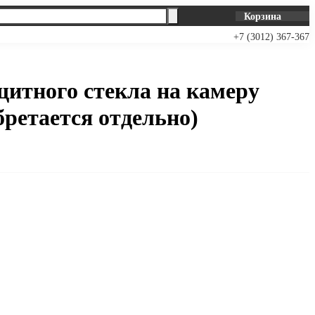
Корзина
+7 (3012) 367-367
итного стекла на камеру
бретается отдельно)
В корзину