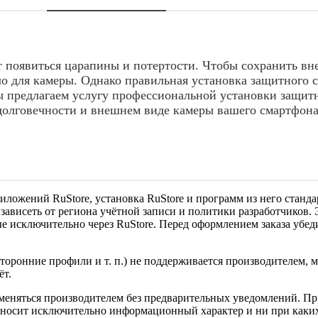
 появиться царапины и потертости. Чтобы сохранить вн
о для камеры. Однако правильная установка защитного с
Мы предлагаем услугу профессиональной установки защитн
 долговечности и внешнем виде камеры вашего смартфона
риложений RuStore, установка RuStore и программ из него ста
т зависеть от региона учётной записи и политики разработчиков
 исключительно через RuStore. Перед оформлением заказа убеди
сторонние профили и т. п.) не поддерживается производителем,
ёт.
меняться производителем без предварительных уведомлений. При
 носит исключительно информационный характер и ни при каких