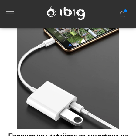
Перенос медиафайлов со смартфона на