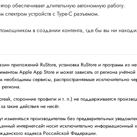
лятор обеспечивает длительную автономную работу.
м спектром устройств с Type-C разъемом.
помощником в создании контента, где бы вы ни находи
азин приложений RuStore, установка RuStore и программ из н
ментом Apple App Store и может зависеть от региона учётной 
м необходимы сервисы, распространяемые исключительно чере
 региона.
reak, сторонние профили и т. п.) не поддерживается произво
за такие действия не несёт.
гут изменяться производителем без предварительных уведомл
Данный интернет-сайт носит исключительно информационный ха
ажданского кодекса Российской Федерации.