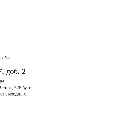
ан-Удэ
, доб. 2
ды
3 этаж, 326 бутик
без выходных