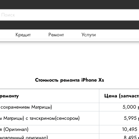
Кредит
Ремонт
Услуги
Стоимость ремонта iPhone Xs
 ремонту
Цена (запчаст
с сохранением Матрицы)
5,000 
м Матрицы) с тачскрином(сенсором)
5,995 
я (Оригинал)
10,495 
ановленный оригинал)
8,495 