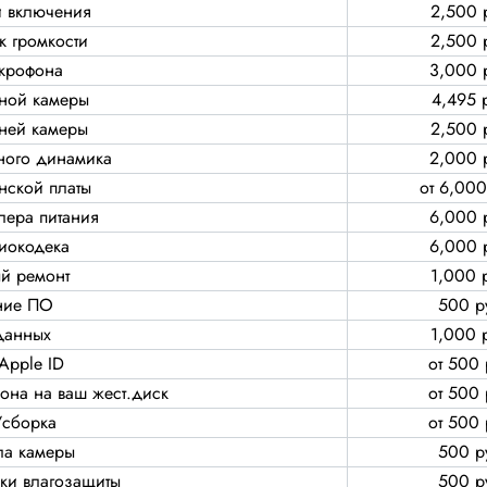
и включения
2,500 
к громкости
2,500 
крофона
3,000 
ной камеры
4,495 
ней камеры
2,500 
ного динамика
2,000 
нской платы
от 6,000
лера питания
6,000 
иокодека
6,000 
й ремонт
1,000 
ние ПО
500 р
данных
1,000 
Apple ID
от 500 
она на ваш жест.диск
от 500 
/сборка
от 500 
ла камеры
500 р
йки влагозащиты
500 р