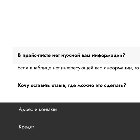
В прайс-листе нет нужной вам информации?
Если в таблице нет интересующей вас информации, то 
Хочу оставить отзыв, где можно это сделать?
Если у вас есть вопросы по работе сервисного центра
Адрес и контакты
Или в сервисе 2ГИС по
этой
ссылке.
Кредит