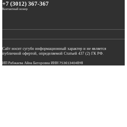
+7 (3012) 367-367
Контактный номер
Сайт носит сугубо информационный характер и не является
публичной офертой, определяемой Статьей 437 (2) ГК РФ.
ИП Рабжаева Айна Баторовна ИНН
753613404898