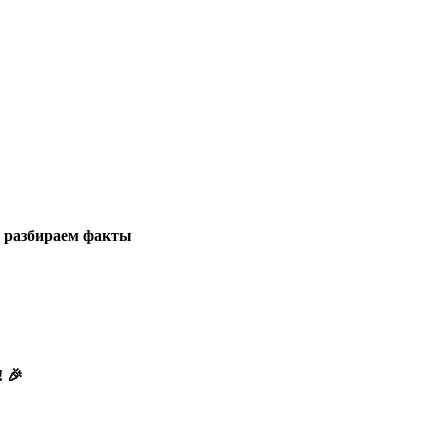
у: разбираем факты
! 🎉