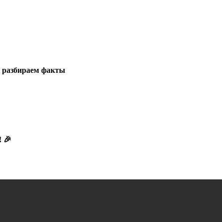
у: разбираем факты
! 🎉