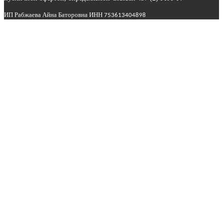
ИП Рабжаева Айна Баторовна ИНН
753613404898